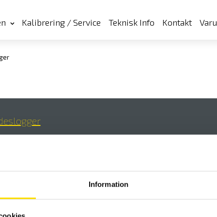
en
Kalibrering / Service
Teknisk Info
Kontakt
Var
ger
ödeslogger
Information
cookies