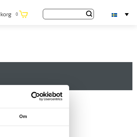
ukorg
0
Om