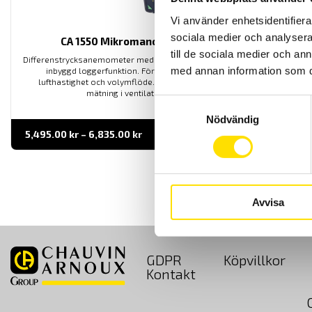
Vi använder enhetsidentifierar
sociala medier och analysera 
CA 1550 Mikromanometer med logger
till de sociala medier och a
Differenstrycksanemometer med stor bakgrundsbelyst display och
med annan information som du 
inbyggd loggerfunktion. För mätning av differentialtryck,
lufthastighet och volymflöde. Finns även med trantelrör för
mätning i ventilationsanläggningar.
Samtyckesval
Nödvändig
Prisintervall:
5,495.00
kr
–
6,835.00
kr
LÄS MER
5,495.00 kr
till
6,835.00 kr
Avvisa
GDPR
Köpvillkor
Kontakt