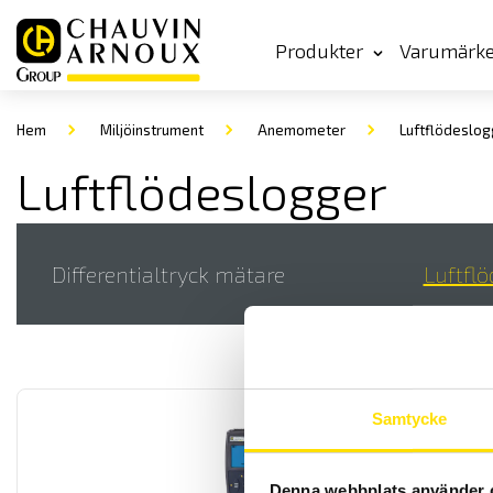
Produkter
Varumärk
Hem
Miljöinstrument
Anemometer
Luftflödeslog
Luftflödeslogger
Differentialtryck mätare
Luftfl
Samtycke
Denna webbplats använder 