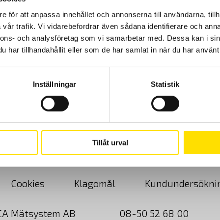
e för att anpassa innehållet och annonserna till användarna, tillh
vår trafik. Vi vidarebefordrar även sådana identifierare och anna
CA 1227 Luftflödes-och temperaturlogger
nnons- och analysföretag som vi samarbetar med. Dessa kan i sin
Logger för mätning av flöde, hastighet och temperatur på luft. Med
har tillhandahållit eller som de har samlat in när du har använt 
USB- och Bluetooth-kommunikation samt svenska mjukvaror för
Android eller PC. Kan anslutas via Bluetooth till värmekamera
CA1954 för visning av temperatur och luftfuktighet direkt i dess
display.
Inställningar
Statistik
5,655.00
kr
LÄS MER
Tillåt urval
Cookies
Klagomål
Kundundersökni
CA Mätsystem AB
08-50 52 68 00