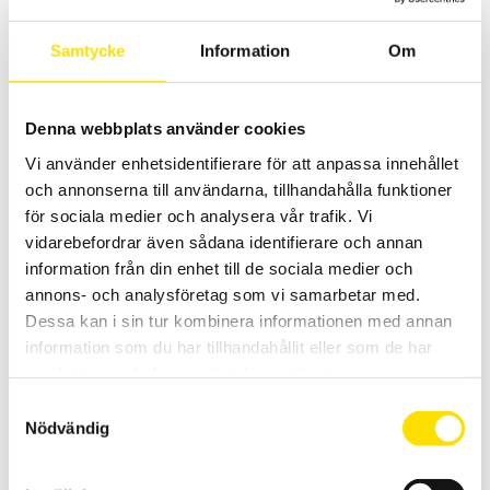
Regulatorserie i två varianter med många funktioner samt olika
storlekar.
Samtycke
Information
Om
LÄS MER
Denna webbplats använder cookies
Vi använder enhetsidentifierare för att anpassa innehållet
och annonserna till användarna, tillhandahålla funktioner
för sociala medier och analysera vår trafik. Vi
vidarebefordrar även sådana identifierare och annan
information från din enhet till de sociala medier och
annons- och analysföretag som vi samarbetar med.
Dessa kan i sin tur kombinera informationen med annan
Shinko BCx2 & 3-serien temperaturregulatorer
information som du har tillhandahållit eller som de har
Temperaturregulator med multi-ingångar för TC, PT100, mA och V i
storlekarna 48 x 48, 96 x 48 samt 96 x 96mm. Med kraftfulla
samlat in när du har använt deras tjänster.
prestanda samt enkel konfigurering, både med och utan pc.
Samtyckesval
Nödvändig
Prisintervall:
595.00
kr
–
695.00
kr
LÄS MER
595.00 kr
till
695.00 kr