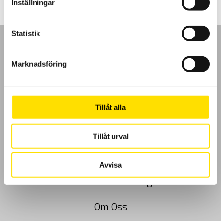
Inställningar
Statistik
Marknadsföring
GDPR
Köpvillkor
Tillåt alla
Cookies
Tillåt urval
Klagomål
Avvisa
Kundundersökning
Om Oss