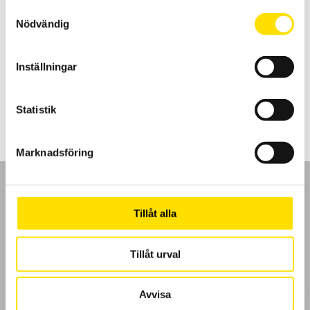
Handhållna oscilloskop med galvaniskt isolerade kanaler, med
Samtyckesval
multimeter som har effektmätning, övertonsanalys samt logger.
Nödvändig
OX9302-BUS har även BUS-analys, för analys av de vanligast
förekommande databussarna. Med kommunikatione med ethernet,
WiFi och USB kommunikation samt inbyggd webbserver. Även
mjukvara för PC ingår.
Inställningar
Prisintervall:
28,900.00
kr
–
59,500.00
kr
LÄS MER
28,900.00 kr
Statistik
till
59,500.00 kr
Marknadsföring
Tillåt alla
GDPR
Tillåt urval
Köpvillkor
Avvisa