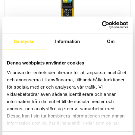
CA922 & CA942 handhållna oscilloskop
Samtycke
Information
Om
Handhållen oscilloskop-serie från Chauvin-Arnoux med svenska
menyer samt galvaniskt isolerade ingångar. Med 20- eller 40MHz
analog bandbredd.
Denna webbplats använder cookies
Prisintervall:
16,950.00
kr
–
18,590.00
kr
LÄS MER
16,950.00 kr
Vi använder enhetsidentifierare för att anpassa innehållet
till
18,590.00 kr
och annonserna till användarna, tillhandahålla funktioner
för sociala medier och analysera vår trafik. Vi
vidarebefordrar även sådana identifierare och annan
information från din enhet till de sociala medier och
annons- och analysföretag som vi samarbetar med.
Dessa kan i sin tur kombinera informationen med annan
information som du har tillhandahållit eller som de har
OX9000 Scopix IV oscilloskopserie
samlat in när du har använt deras tjänster.