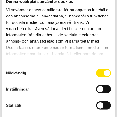
Denna webbplats använder cookies
Vi använder enhetsidentifierare för att anpassa innehållet
och annonserna till användarna, tillhandahålla funktioner
för sociala medier och analysera vår trafik. Vi
vidarebefordrar även sådana identifierare och annan
information från din enhet till de sociala medier och
CA6471 Jord-, sling- & markresistivitetsbrygga
annons- och analysföretag som vi samarbetar med.
Optimal vid nysättning av jordtag och underhållskontroll
Dessa kan i sin tur kombinera informationen med annan
av referensjordtag. Selektivmätning för mätning på jordbockar samt
markresistivitets-, kontinutetsmätning och minne.
information som du har tillhandahållit eller som de har
samlat in när du har använt deras tjänster.
31,900.00
kr
LÄS MER
Samtyckesval
Nödvändig
Inställningar
Statistik