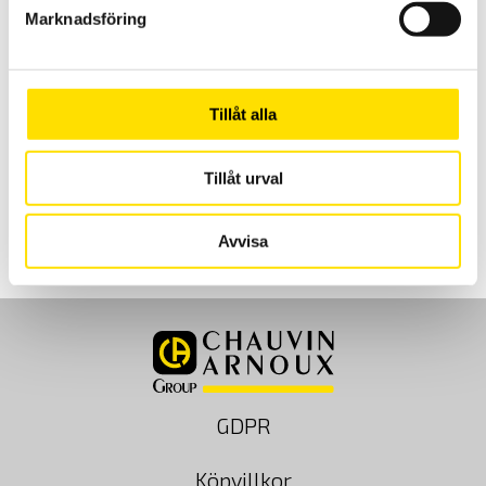
CA 6472 Jordbrygga högfrekvensmetoden
Marknadsföring
CA6472 har selektivmätning för kontroll av enskilt jordtag under
drift samt 3- och 4-trådsmätning, markresistivitets-
stegspänningstest- och kontinutetsmätning samt minne. Med
högfrekvensmetoden görs en svepning av jordtaget med olika
frekvenser mellan 41...5078 Hz. Det kan användas för att analysera
Tillåt alla
hur jordtaget uppför sig i händelse av ett blixtnedslag där upp till 70
% av energin finns i frekvensområdet upp till 5000 Hz.
Tillåt urval
55,490.00
kr
LÄS MER
Avvisa
GDPR
Köpvillkor