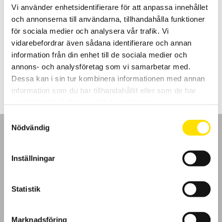
Vi använder enhetsidentifierare för att anpassa innehållet
CA6505, CA6545, CA6547 & CA6549 40…5 kV
och annonserna till användarna, tillhandahålla funktioner
Användarvänliga digitala isolationsprovare med inställbara
för sociala medier och analysera vår trafik. Vi
spänningar från 40...5100 V. I utförande med regntålig kapsling och
vidarebefordrar även sådana identifierare och annan
dubbelisolerade silikonkablar.
information från din enhet till de sociala medier och
Prisintervall:
30,900.00
kr
–
48,795.00
kr
LÄS MER
annons- och analysföretag som vi samarbetar med.
30,900.00 kr
till
Dessa kan i sin tur kombinera informationen med annan
48,795.00 kr
information som du har tillhandahållit eller som de har
samlat in när du har använt deras tjänster.
Samtyckesval
Nödvändig
Inställningar
GDPR
Statistik
Köpvillkor
Marknadsföring
Cookies