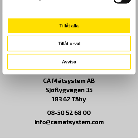
Klagomål
Tillåt alla
Kundundersökning
Tillåt urval
Om Oss
Kontakt
Avvisa
CA Mätsystem AB
Sjöflygvägen 35
183 62 Täby
08-50 52 68 00
info@camatsystem.com