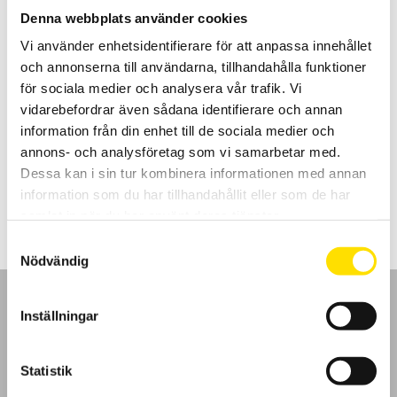
Denna webbplats använder cookies
Vi använder enhetsidentifierare för att anpassa innehållet
och annonserna till användarna, tillhandahålla funktioner
CA6550 & CA6555 40 V…15 kV
för sociala medier och analysera vår trafik. Vi
10- och 15 kV isolationsprovare med automatisk urladdning av
vidarebefordrar även sådana identifierare och annan
mätobjektet samt grafisk display. Med IP65 kapsling samt
dubbelisolerade silikonkablar för krävande fältbruk. Svenska
information från din enhet till de sociala medier och
menyer och helsvensk manual samt svensk rapporteringsmjukvara.
annons- och analysföretag som vi samarbetar med.
Dessa kan i sin tur kombinera informationen med annan
Prisintervall:
61,900.00
kr
–
74,900.00
kr
LÄS MER
61,900.00 kr
information som du har tillhandahållit eller som de har
till
samlat in när du har använt deras tjänster.
74,900.00 kr
Samtyckesval
Nödvändig
Inställningar
GDPR
Statistik