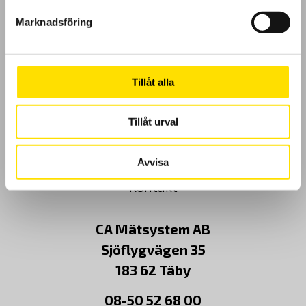
Köpvillkor
Marknadsföring
Cookies
Klagomål
Tillåt alla
Kundundersökning
Tillåt urval
Om Oss
Avvisa
Kontakt
CA Mätsystem AB
Sjöflygvägen 35
183 62 Täby
08-50 52 68 00