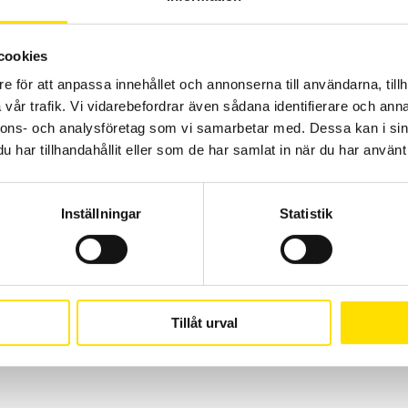
cookies
e för att anpassa innehållet och annonserna till användarna, tillh
vår trafik. Vi vidarebefordrar även sådana identifierare och anna
nnons- och analysföretag som vi samarbetar med. Dessa kan i sin
har tillhandahållit eller som de har samlat in när du har använt 
CA1954 Värmekamera
Värmekamera med enkelt handhavande, svensk analysmjukvara
och svenska menyer. Snabb uppstartstid och långt batteritid. IR-
bild, vanlig bild samt bild-i-bild -funktion. Anslut andra instrument
Inställningar
Statistik
via Bluetooth till värmekamera CA 1954 för att se de uppmätta
storheterna (temperatur, ström, spänning, effekt m.m.) direkt i
värmekamerans display.
15,590.00
kr
LÄS MER
Tillåt urval