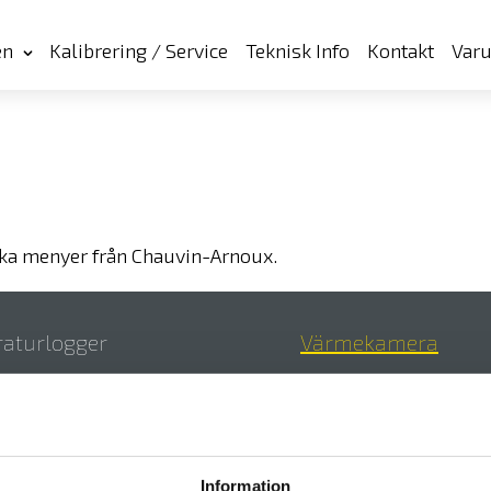
en
Kalibrering / Service
Teknisk Info
Kontakt
Var
a menyer från Chauvin-Arnoux.
aturlogger
Värmekamera
itter
Information