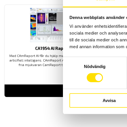
Denna webbplats använder 
Vi använder enhetsidentifierar
sociala medier och analysera 
till de sociala medier och a
med annan information som du 
CA1954 AI Rapportmjukvara
Med CAmReport AI får du hjälp med rapport och analyserandet med
Samtyckesval
articifiell intelligens. CAmReport AI är en produkt utvecklad från den
fria mjukvaran CamReport till vår värmekamera CA1954.
Nödvändig
LÄS MER
Avvisa