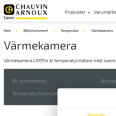
Produkter
Varumärk
Hem
Miljöinstrument
Temperatur
Värmekamera
Värmekamera
Värmekamera CA1954 är temperaturmätare med svensk
IR-termometer
Temper
Temperaturinstrument
Transm
Samtycke