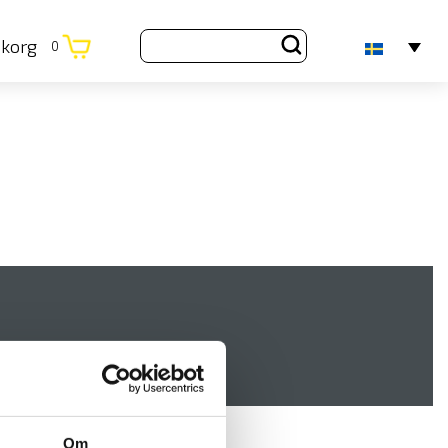
ukorg
0
Om