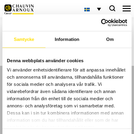
Ny miljöinstrumentkatalog!
Samtycke
Information
Om
Chauvin-Arnoux miljöinstrument katalog 2021 finns att ladda ner under
rubriken Teknisk Info samt Kataloger, eller på länken härnedan;
Miljökatalogen 2021
Denna webbplats använder cookies
Vi använder enhetsidentifierare för att anpassa innehållet
och annonserna till användarna, tillhandahålla funktioner
för sociala medier och analysera vår trafik. Vi
vidarebefordrar även sådana identifierare och annan
information från din enhet till de sociala medier och
GDPR
annons- och analysföretag som vi samarbetar med.
Dessa kan i sin tur kombinera informationen med annan
Köpvillkor
information som du har tillhandahållit eller som de har
samlat in när du har använt deras tjänster.
Cookies