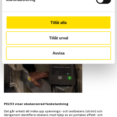
busskondensatorer är en reducerad livslängd ett vanligt resultat orsakat
av spänningsobalans.
UPS enheter, fasomvandlare och strömförsörjning till växelriktare
fungerar också med reducerad effektivitet med spänningsobalanser på
matningen. Det skapar oönskat rippel på DC-sidan och bidrar i många fall
Tillåt alla
därför ökade harmoniska strömmar på matningen.
Tillåt urval
Avvisa
PEL113 visar obalanserad fasbelastning
Det går enkelt att mäta upp spännings- och lastbalans (ström) och
därigenom identifiera obalans med hjälp av en portabel effekt- och