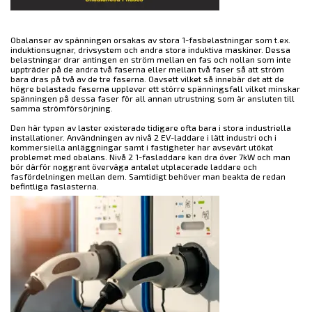
Obalanser av spänningen orsakas av stora 1-fasbelastningar som t.ex.
induktionsugnar, drivsystem och andra stora induktiva maskiner. Dessa
belastningar drar antingen en ström mellan en fas och nollan som inte
uppträder på de andra två faserna eller mellan två faser så att ström
bara dras på två av de tre faserna. Oavsett vilket så innebär det att de
högre belastade faserna upplever ett större spänningsfall vilket minskar
spänningen på dessa faser för all annan utrustning som är ansluten till
samma strömförsörjning.
Den här typen av laster existerade tidigare ofta bara i stora industriella
installationer. Användningen av nivå 2 EV-laddare i lätt industri och i
kommersiella anläggningar samt i fastigheter har avsevärt utökat
problemet med obalans. Nivå 2 1-fasladdare kan dra över 7kW och man
bör därför noggrant överväga antalet utplacerade laddare och
fasfördelningen mellan dem. Samtidigt behöver man beakta de redan
befintliga faslasterna.