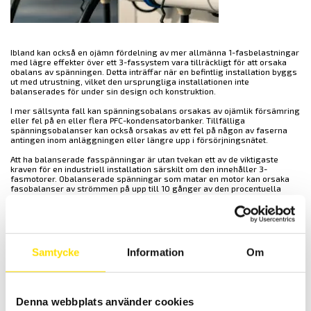
Ibland kan också en ojämn fördelning av mer allmänna 1-fasbelastningar
med lägre effekter över ett 3-fassystem vara tillräckligt för att orsaka
obalans av spänningen. Detta inträffar när en befintlig installation byggs
ut med utrustning, vilket den ursprungliga installationen inte
balanserades för under sin design och konstruktion.
I mer sällsynta fall kan spänningsobalans orsakas av ojämlik försämring
eller fel på en eller flera PFC-kondensatorbanker. Tillfälliga
spänningsobalanser kan också orsakas av ett fel på någon av faserna
antingen inom anläggningen eller längre upp i försörjningsnätet.
Att ha balanserade fasspänningar är utan tvekan ett av de viktigaste
kraven för en industriell installation särskilt om den innehåller 3-
fasmotorer. Obalanserade spänningar som matar en motor kan orsaka
fasobalanser av strömmen på upp till 10 gånger av den procentuella
obalansen av spänningen för en fullastad motor. Följaktligen behöver
motorer som arbetar på obalanserade försörjningar nedgraderas
betydligt för att minska tillgängliga belastningar redan för relativt små
obalanser av spänningen. Obalanser kan också kräva nödvändiga
nedgraderingar av kraftkablarna på grund av ökade förluster i kablarna.
Samtycke
Information
Om
Denna webbplats använder cookies