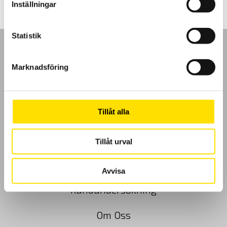
Inställningar
Statistik
Marknadsföring
GDPR
Tillåt alla
Köpvillkor
Cookies
Tillåt urval
Klagomål
Avvisa
Kundundersökning
Om Oss