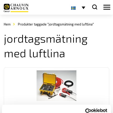
Hem
Produkter taggade "jordtagsmätning med luftlina"
jordtagsmätning
med luftlina
Tillbehör för jordtag CA6472 & CA6474
Tillbehör för jordbrygga CA6472 som mäter enligt