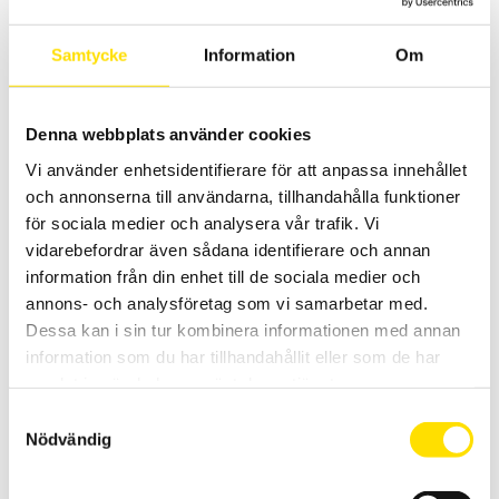
högfrekvensmetoden. Även tillbehör till CA6474 adapter för
mätning med inkopplad luftjord.
Samtycke
Information
Om
Prisintervall:
110.00
kr
–
9,195.00
kr
LÄS MER
110.00 kr
till
9,195.00 kr
Denna webbplats använder cookies
Vi använder enhetsidentifierare för att anpassa innehållet
och annonserna till användarna, tillhandahålla funktioner
för sociala medier och analysera vår trafik. Vi
vidarebefordrar även sådana identifierare och annan
information från din enhet till de sociala medier och
annons- och analysföretag som vi samarbetar med.
CA6474 Adapter vid parallella jordanslutningar
Dessa kan i sin tur kombinera informationen med annan
Adapter för jordtagsmätning vid parallella jordningar på exempelvis
information som du har tillhandahållit eller som de har
högspänningsmaster och vindkraftverk med ansluten toppjordlina
samlat in när du har använt deras tjänster.
under drift.
Samtyckesval
97,900.00
kr
–
Nödvändig
LÄS MER
Prisintervall:
118,900.00
kr
97,900.00 kr
till
118,900.00 kr