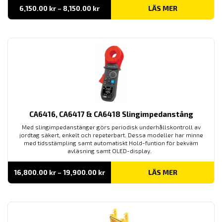
Prisintervall:
6,150.00
kr
–
8,150.00
kr
LÄS MER
6,150.00 kr
till
8,150.00 kr
CA6416, CA6417 & CA6418 Slingimpedanstång
Med slingimpedanstänger görs periodisk underhållskontroll av
jordtag säkert, enkelt och repeterbart. Dessa modeller har minne
med tidsstämpling samt automatiskt Hold-funtion för bekväm
avläsning samt OLED-display.
Prisintervall:
16,800.00
kr
–
19,900.00
kr
LÄS MER
16,800.00 kr
till
19,900.00 kr