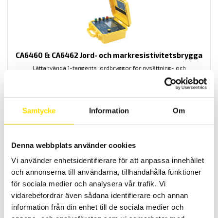
CA6460 & CA6462 Jord- och markresistivitetsbrygga
Lättanvända 1-tangents jordbryggor för nysättning- och
underhållsbesiktningar av referensjordtag med regntät kapsling.
Prisintervall:
12,490.00
kr
–
21,690.00
kr
LÄS MER
12,490.00 kr
till
Samtycke
Information
Om
21,690.00 kr
Denna webbplats använder cookies
Vi använder enhetsidentifierare för att anpassa innehållet
och annonserna till användarna, tillhandahålla funktioner
för sociala medier och analysera vår trafik. Vi
vidarebefordrar även sådana identifierare och annan
CA6470N Jordbrygga med valbar mätfrekvens
information från din enhet till de sociala medier och
Används vid nysättning av jordtag och underhållskontroll