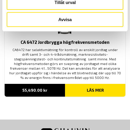
Tillåt urval
Avvisa
CA 6472 Jordbrygga högfrekvensmetoden
CA6472 har selektivmätning för kontroll av enskilt jordtag under
drift samt 3- och 4-trådsmätning, markresistivitets-
stegspänningstest- och kontinutetsmätning samt minne. Med
högfrekvensmetoden görs en svepning av jordtaget med olika
frekvenser mellan 41...5078 Hz. Det kan användas för att analysera
hur jordtaget uppför sig i händelse av ett blixtnedslag där upp till 70
% av energin finns i frekvensområdet upp till 5000 Hz.
55,490.00
kr
LÄS MER