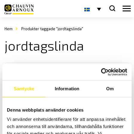
Hem
Produkter taggade "jordtagslinda"
jordtagslinda
Samtycke
Information
Om
Tillbehör kabelvindor från 100 m
Denna webbplats använder cookies
Tillbehör för jordbryggor, dessa kabelvindor har kabel i olika färger
Vi använder enhetsidentifierare för att anpassa innehållet
från 100 m upp till 166 m längd (200 m på förfrågan).
och annonserna till användarna, tillhandahålla funktioner
för sociala medier och analysera vår trafik. Vi
Prisintervall: