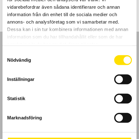
1,260.00
kr
–
1,775.00
kr
LÄS MER
1,260.00 kr
vidarebefordrar även sådana identifierare och annan
till
1,775.00 kr
information från din enhet till de sociala medier och
annons- och analysföretag som vi samarbetar med.
Dessa kan i sin tur kombinera informationen med annan
information som du har tillhandahållit eller som de har
samlat in när du har använt deras tjänster.
Samtyckesval
Nödvändig
GDPR
Inställningar
Köpvillkor
Cookies
Statistik
Klagomål
Marknadsföring
Kundundersökning