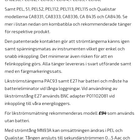
Samt PEL, 51, PEL52, PEL112, PEL113, PEL115 och Qualistar
modellerna CA8331, CA8333, CA8336, CA 8435 och CA8436. Se
mer i listan nedan om kombatibla och rekommenderade tänger
för respektive produkt.
Den patenterade kontakten gör att strömtängerna känns igen
samt spänningsmatas av instrumenten vilket ger enkel och
snabb inkoppling. Det minimerar även risken för att en
felinkoppling görs. Alla tänger levereras i svart utförande samt
med en färgmarkeringssats.
Likströmstängerna PAC93 samt E27 har batteri och måste ha
batterieliminator vid långa loggningar. Vid användning av
likströmstång E27 används BNC adapter P01102081 vid
inkoppling till våra energiloggers.
För likströmsmätning rekommenderas modell
E94
som används
utan batteri.
Med strömtång MN93A kan omsättningen ändras i PEL och
Qualistar. Tången ansluts till sekundärströmmen 0…5 Aac och