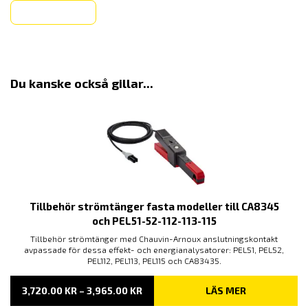
Köp
Du kanske också gillar...
Tillbehör strömtänger fasta modeller till CA8345
och PEL51-52-112-113-115
Tillbehör strömtänger med Chauvin-Arnoux anslutningskontakt
avpassade för dessa effekt- och energianalysatorer: PEL51, PEL52,
PEL112, PEL113, PEL115 och CA83435.
PRISINTERVALL:
3,720.00
KR
–
3,965.00
KR
LÄS MER
3,720.00 KR