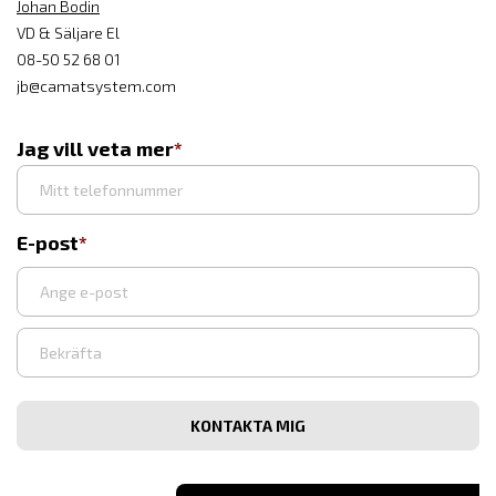
Johan Bodin
VD & Säljare El
08-50 52 68 01
jb@camatsystem.com
Jag vill veta mer
E-post
Ange
e-
post
Bekräfta
e-
post