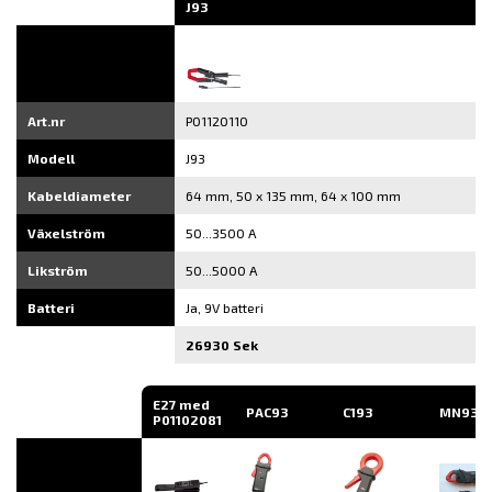
J93
Art.nr
P01120110
Modell
J93
Kabeldiameter
64 mm, 50 x 135 mm, 64 x 100 mm
Växelström
50...3500 A
Likström
50...5000 A
Batteri
Ja, 9V batteri
26930 Sek
E27 med
PAC93
C193
MN93
P01102081