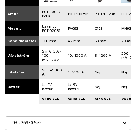
P01120027-
Art.nr
P01120079B
P01120323B
P01120
PACK
E27 med
Modell
PAC93
C193
MN93
P01102081
Kabeldiameter
11,8 mm
42 mm
53 mm
20 mm
5 mA...5 A /
500
Växelström
100
10...1000 A
3...1200 A
mA...200
mA...120 A
50 mA...100
Likström
1...1400 A
Nej
Nej
A
Ja, 9V
Ja, 9V
Batteri
Nej
Nej
batteri
batteri
5895 Sek
5630 Sek
5145 Sek
2420 S
▾
J93 - 26930 Sek