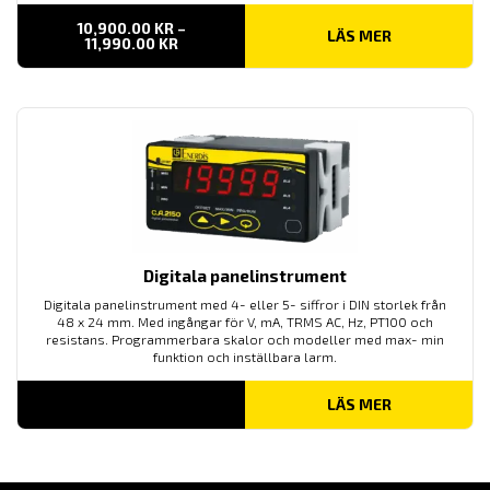
10,900.00
KR
–
LÄS MER
PRISINTERVALL:
11,990.00
KR
10,900.00 KR
TILL
11,990.00 KR
Digitala panelinstrument
Digitala panelinstrument med 4- eller 5- siffror i DIN storlek från
48 x 24 mm. Med ingångar för V, mA, TRMS AC, Hz, PT100 och
resistans. Programmerbara skalor och modeller med max- min
funktion och inställbara larm.
LÄS MER