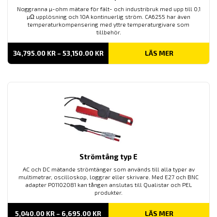
Noggranna µ-ohm mätare för fält- och industribruk med upp till 0,1
µΩ upplösning och 10A kontinuerlig ström. CA6255 har även
temperaturkompensering med yttre temperaturgivare som
tillbehör.
PRISINTERVALL:
34,795.00
KR
–
53,150.00
KR
LÄS MER
34,795.00 KR
TILL
53,150.00 KR
Strömtång typ E
AC och DC mätande strömtänger som används till alla typer av
multimetrar, oscilloskop, loggrar eller skrivare. Med E27 och BNC
adapter P01102081 kan tången anslutas till Qualistar och PEL
produkter.
PRISINTERVALL:
5,040.00
KR
–
6,695.00
KR
LÄS MER