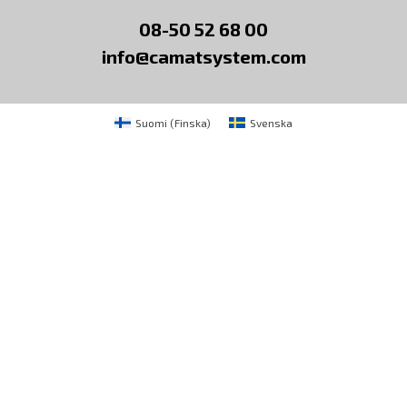
08-50 52 68 00
info@camatsystem.com
Suomi
(
Finska
)
Svenska