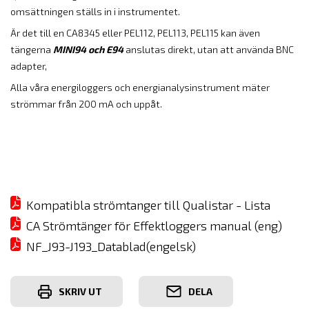
omsättningen ställs in i instrumentet.
Är det till en CA8345 eller PEL112, PEL113, PEL115 kan även
tängerna
MINI94 och E94
anslutas direkt, utan att använda BNC
adapter,
Alla våra energiloggers och energianalysinstrument mäter
strömmar från 200 mA och uppåt.
Kompatibla strömtanger till Qualistar - Lista
CA Strömtänger för Effektloggers manual (eng)
NF_J93-J193_Datablad(engelsk)
SKRIV UT
DELA