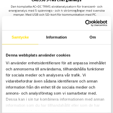
Den kompletta AC+DC TRMS elnätanalysatorn för transient- och
energianalys med 5 spännings- och 4 strömingångar med svenska
menyer. Med USB och SD-kort för kommunikation med PC.
53,950.00
KR
–
LÄS MER
PRISINTERVALL:
59,900.00
KR
53,950.00 KR
TILL
Samtycke
Information
Om
59,900.00 KR
Denna webbplats använder cookies
Vi använder enhetsidentifierare för att anpassa innehållet
och annonserna till användarna, tillhandahålla funktioner
för sociala medier och analysera vår trafik. Vi
vidarebefordrar även sådana identifierare och annan
Tillbehör Qualistar och PEL – Spänningskabelsats
information från din enhet till de sociala medier och
PEL, 4 x kabel och 4 x krokodilklämmor
annons- och analysföretag som vi samarbetar med.
Modell: Spänningskabelsats PEL, Utförande: 4 x kabel och 4 x
krokodilklämmor
Dessa kan i sin tur kombinera informationen med annan
information som du har tillhandahållit eller som de har
1,695.00
KR
LÄS MER
samlat in när du har använt deras tjänster.