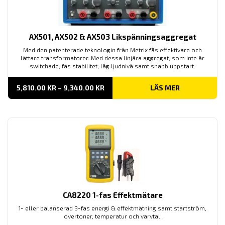
AX501, AX502 & AX503 Likspänningsaggregat
Med den patenterade teknologin från Metrix fås effektivare och
lättare transformatorer. Med dessa linjära aggregat, som inte är
switchade, fås stabilitet, låg ljudnivå samt snabb uppstart.
PRISINTERVALL:
5,810.00
KR
–
9,340.00
KR
LÄS MER
5,810.00 KR
TILL
9,340.00 KR
CA8220 1-fas Effektmätare
1- eller balanserad 3-fas energi & effektmätning samt startström,
övertoner, temperatur och varvtal.