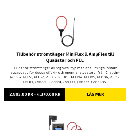
TILL
3,965.00 KR
Tillbehör strömtänger MiniFlex & AmpFlex till
Qualistar och PEL
Tillbehör strömtänger av rogowskityp med anslutningskontakt
avpassade för dessa effekt- och energianalysatorer från Chauvin-
Arnoux: PEL51, PEL52, PEL102, PEL103, PEL104, PEL105, PEL106, PEL112,
PEL113, CA8220, CA8331, CA8333, CA8336, CA83435.
PRISINTERVALL:
2,805.00
KR
–
4,370.00
KR
LÄS MER
2,805.00 KR
TILL
4,370.00 KR