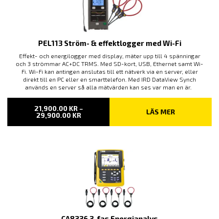
PEL113 Ström- & effektlogger med Wi-Fi
Effekt- och energilogger med display, mäter upp till 4 spänningar
och 3 strömmar AC+DC TRMS. Med SD-kort, USB, Ethernet samt Wi-
Fi. Wi-Fi kan antingen anslutas till ett nätverk via en server, eller
direkt till en PC eller en smarttelefon. Med IRD DataView Synch
används en server så alla mätvärden kan ses var man en är.
21,900.00
KR
–
LÄS MER
PRISINTERVALL:
29,900.00
KR
21,900.00 KR
TILL
29,900.00 KR
CA8336 3-fas Energianalys